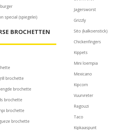
h burger
Jagersworst
n special (spiegelei)
Grizzly
RSE BROCHETTEN
Sito (kalkoenstick)
Chickenfingers
Kippets
Mini loempia
hette
Mexicano
rill brochette
Kipcorn
engde brochette
Vuurvreter
s brochette
Ragouzi
pi brochette
Taco
ueze brochette
Kipkaaspunt