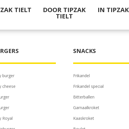
PZAK TIELT
DOOR TIPZAK
IN TIPZAK
TIELT
RGERS
SNACKS
y burger
Frikandel
y cheese
Frikandel special
urger
Bitterballen
urger
Garnaalkroket
y Royal
Kaaskroket
ieburger
Boulet