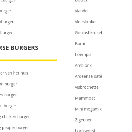
burger
Viandel
pburger
Vleeskroket
 burger
Goulashkroket
Bami
RSE BURGERS
Loempia
Ambiorix
er van het huis
Ardeense saté
n burger
Visbrochette
es burger
Mammoet
ian burger
Mini megamix
 chicken burger
Zigeuner
 pepper burger
Lookworst