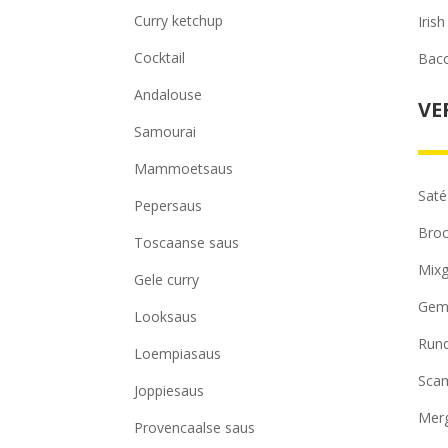
Curry ketchup
Iris
Cocktail
Baco
Andalouse
VE
Samourai
Mammoetsaus
Saté
Pepersaus
Broc
Toscaanse saus
Mixg
Gele curry
Gem
Looksaus
Rund
Loempiasaus
Scam
Joppiesaus
Merg
Provencaalse saus