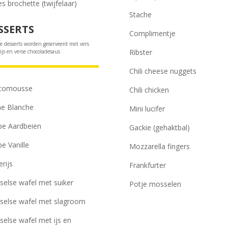
es brochette (twijfelaar)
Stache
SSERTS
Complimentje
e desserts worden geserveerd met vers
Ribster
ijs en verse chocoladesaus
Chili cheese nuggets
comousse
Chili chicken
e Blanche
Mini lucifer
e Aardbeien
Gackie (gehaktbal)
e Vanille
Mozzarella fingers
erijs
Frankfurter
selse wafel met suiker
Potje mosselen
selse wafel met slagroom
selse wafel met ijs en