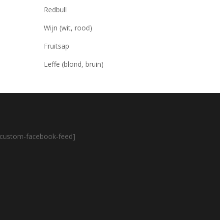
Redbull
Wijn (wit, rood)
Fruitsap
Leffe (blond, bruin)
[custom-facebook-feed]