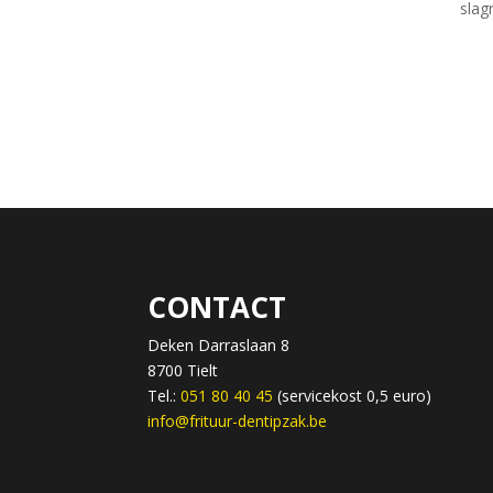
sla
CONTACT
Deken Darraslaan 8
8700 Tielt
Tel.:
051 80 40 45
(servicekost 0,5 euro)
info@frituur-dentipzak.be