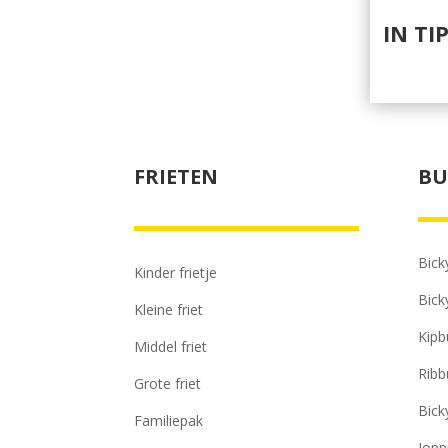
IN TI
FRIETEN
BU
Bick
Kinder frietje
Bick
Kleine friet
Kipb
Middel friet
Ribb
Grote friet
Bick
Familiepak
Jopp