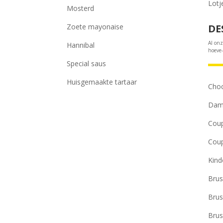
Lotj
Mosterd
Zoete mayonaise
DE
Al onz
Hannibal
hoeve-
Special saus
Huisgemaakte tartaar
Cho
Dam
Coup
Coup
Kind
Brus
Brus
Brus