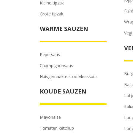
Kleine tipzak
Fish
Grote tipzak
Wra
WARME SAUZEN
Vegi
VE
Pepersaus
Champignonsaus
Burg
Huisgemaakte stoofvleessaus
Baco
KOUDE SAUZEN
Lotj
Ital
Mayonaise
Long
Tomaten ketchup
Long